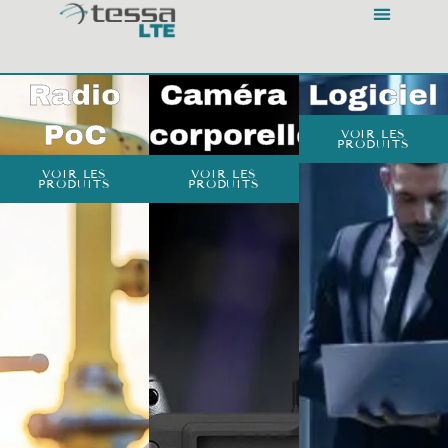
NOS PRODUITS
Radio
Caméra
Logiciel
PoC
corporelle
VOIR LES
PRODUITS
VOIR LES
VOIR LES
PRODUITS
PRODUITS